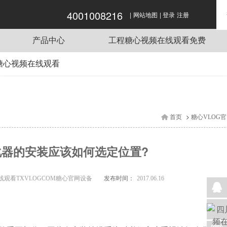
4001008216
|
|
糖心视频在线观看,TXVLOGCOM糖心官网,
网站地图
登录
注册
糖心VLOG官网入口,糖心视频在线观看免费
产品中心
工程糖心视频在线观看免费
商用炉灶
酒店TXVLOGCOM糖心官网工程项目
糖心视频在线观看
传菜电梯
单位TXVLOGCOM糖心官网工程项目
系方式
蒸煮设备
餐饮TXVLOGCOM糖心官网工程项目
线留言
抽排系统
企业TXVLOGCOM糖心官网工程项目
>
首页
糖心VLOG
食品机械
学校TXVLOGCOM糖心官网工程项目
制冷设备
化器的安装应该如何选定位置?
TXVLOGCOM糖心官网用车
调理设备
发布时间：
线观看TXVLOGCOM糖心官网设备
2017.06.16
TXVLOGCOM糖心官网桌椅