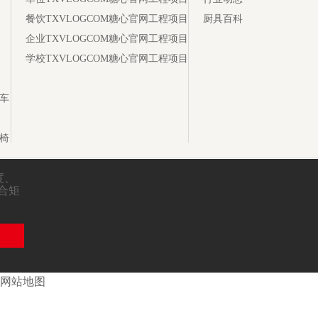
餐饮TXVLOGCOM糖心官网工程项目
厨具百科
企业TXVLOGCOM糖心官网工程项目
学校TXVLOGCOM糖心官网工程项目
用车
桌椅
、
合矩
网站地图