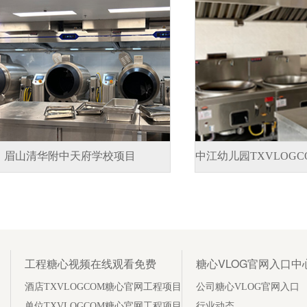
眉山清华附中天府学校项目
中江幼儿园TXVLOG
工程糖心视频在线观看免费
糖心VLOG官网入口中
酒店TXVLOGCOM糖心官网工程项目
公司糖心VLOG官网入口
单位TXVLOGCOM糖心官网工程项目
行业动态