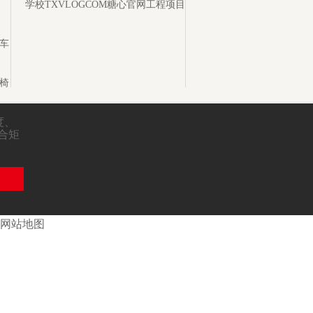
学校TXVLOGCOM糖心官网工程项目
用车
桌椅
、
闭合矩
网站地图
后电话：028-83633456
24小时服务热线：13980478888